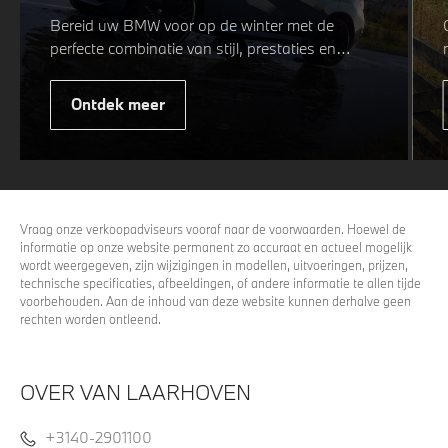
Bereid uw BMW voor op de winter met de
perfecte combinatie van stijl, prestaties en
veiligheid. Of u nu kiest voor een sportieve of
elegante look, onze winterwielen zijn
Ontdek meer
ontworpen om uw rijervaring te optimaliseren,
zelfs in de meest uitdagende
weersomstandigheden. Profiteer nu van
15%
voordeel.
Vraag onze verkoopadviseurs vooraf naar de voorwaarden. Hoewel de
informatie op onze website permanent zo accuraat en actueel mogelijk
wordt weergegeven, zijn wijzigingen in modellen, uitvoeringen, prijzen,
technische specificaties, afbeeldingen, of andere informatie te allen tijde
voorbehouden. Aan de inhoud van deze website kunnen derhalve geen
rechten worden ontleend.
OVER VAN LAARHOVEN
+3140-2901100