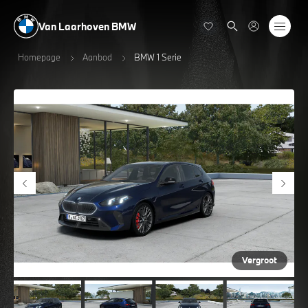
Van Laarhoven BMW
Homepage
Aanbod
BMW 1 Serie
Vergroot