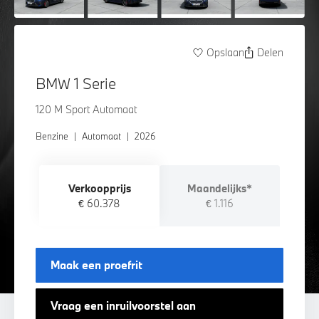
Opslaan
Delen
BMW 1 Serie
120 M Sport Automaat
Benzine
|
Automaat
|
2026
Verkoopprijs
Maandelijks*
€ 60.378
€ 1.116
Maak een proefrit
Vraag een inruilvoorstel aan