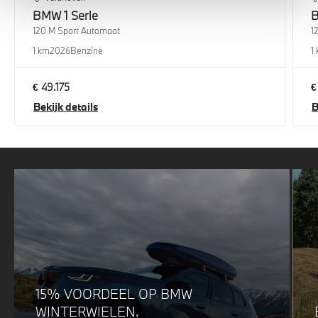
BMW
1 Serie
120 M Sport Automaat
1
1 km
2026
Benzine
1
€ 49.175
€
Bekijk details
B
15% VOORDEEL OP BMW
WINTERWIELEN.