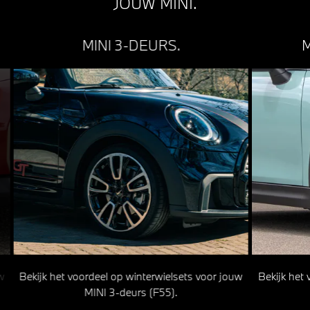
JOUW MINI.
MINI 3-DEURS.
M
uw
Bekijk het voordeel op winterwielsets voor jouw
Bekijk het 
MINI 3-deurs (F55).