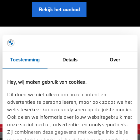
Bekijk het aanbod
15% voordeel op winterwielsets voor alle
modellen.
Toestemming
Details
Over
T/m 28 februari 2025
krijg jij
15% voordeel
op ons gehele
winterwielsets assortiment modellen. Al onze sets vind je
per model bovenaan deze pagina. Bekijk snel de brochure
Hey, wij maken gebruik van cookies.
van jouw MINI.
Dit doen we niet alleen om onze content en
advertenties te personaliseren, maar ook zodat we het
Vraag advies aan
websiteverkeer kunnen analyseren op de juiste manier.
Ook delen we informatie over jouw websitegebruik met
onze social media-, advertentie- en analysepartners.
Zij combineren deze gegevens met overige info die je
al eens hebt gedeeld, of die zij hebben verzameld, op