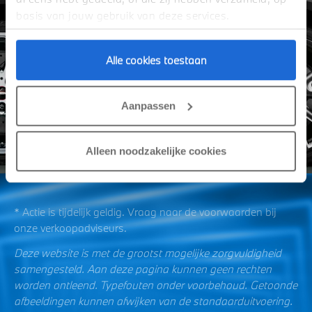
basis van jouw gebruik van deze services.
Alle cookies toestaan
Aanpassen
Alleen noodzakelijke cookies
* Actie is tijdelijk geldig. Vraag naar de voorwaarden bij
onze verkoopadviseurs.
Deze website is met de grootst mogelijke zorgvuldigheid
samengesteld. Aan deze pagina kunnen geen rechten
worden ontleend. Typefouten onder voorbehoud. Getoonde
afbeeldingen kunnen afwijken van de standaarduitvoering.