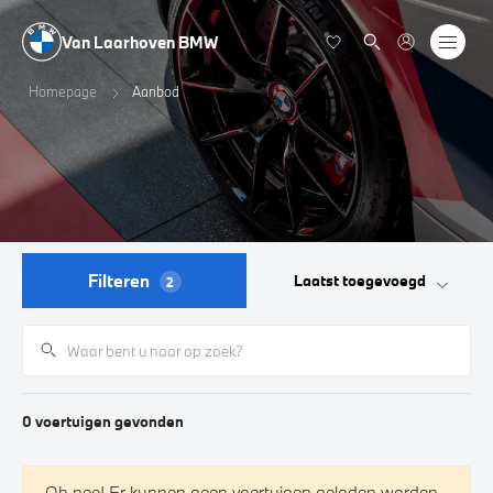
Van Laarhoven BMW
Homepage
Aanbod
Filteren
Laatst toegevoegd
2
0
voertuigen
gevonden
Oh nee! Er kunnen geen voertuigen geladen worden.