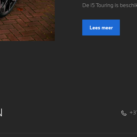
De i5 Touring is beschi
Lees meer
N
+3