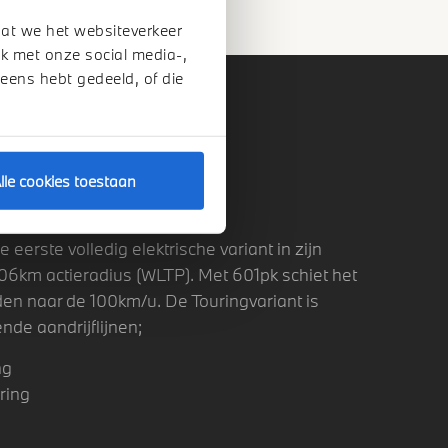
dat we het websiteverkeer
k met onze social media-,
 eens hebt gedeeld, of die
lle cookies toestaan
URING.
 eerste volledig elektrische variant in zijn
06km actieradius (WLTP). Met 601pk schiet het
en naar de 100km/u. De Touringvariant is
nde aandrijflijnen;
ng
ring