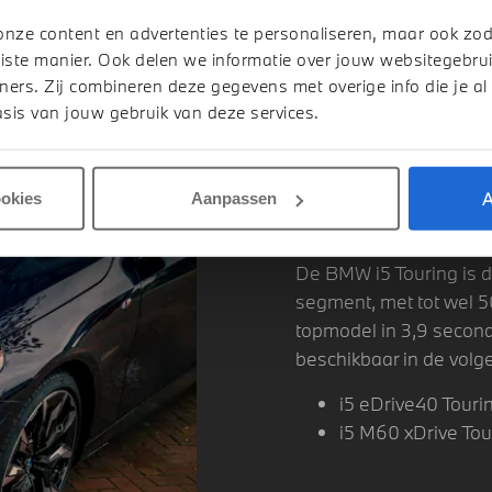
onze content en advertenties te personaliseren, maar ook zo
iste manier. Ook delen we informatie over jouw websitegebrui
ners. Zij combineren deze gegevens met overige info die je al
sis van jouw gebruik van deze services.
A
ookies
Aanpassen
BMW i5 TO
De BMW i5 Touring is de
segment, met tot wel 5
topmodel in 3,9 second
beschikbaar in de volge
i5 eDrive40 Touri
i5 M60 xDrive Tou