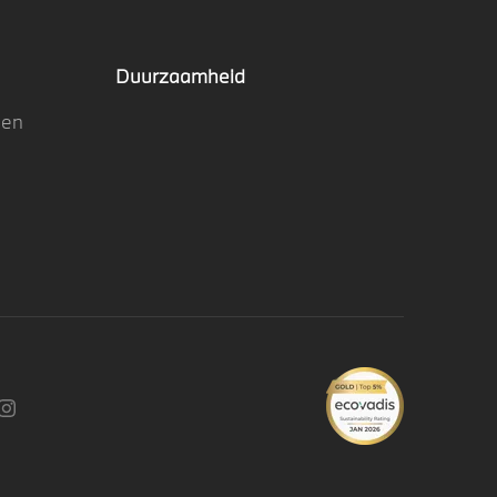
Duurzaamheid
nen