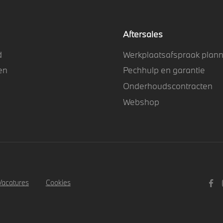
Aftersales
d
Werkplaatsafspraak plan
en
Pechhulp en garantie
Onderhoudscontracten
Webshop
Vacatures
Cookies