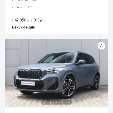
eDrive20 M Sport
2024
51.001 km
€ 42.950
€ 813
of
p/m
Bekijk details