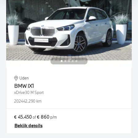
Uden
BMW
iX1
xDrive30 M Sport
2024
42.290 km
€ 45.450
€ 860
of
p/m
Bekijk details