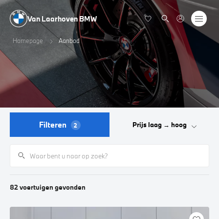
Van Laarhoven BMW
Homepage
Aanbod
Filteren
Prijs laag → hoog
2
82
voertuigen
gevonden