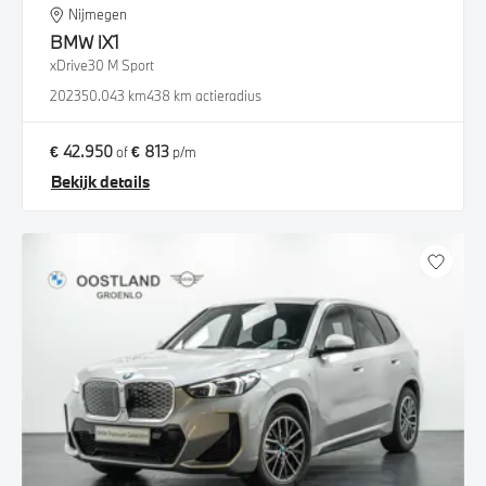
Nijmegen
BMW
iX1
xDrive30 M Sport
2023
50.043 km
438 km actieradius
€ 42.950
€ 813
of
p/m
Bekijk details