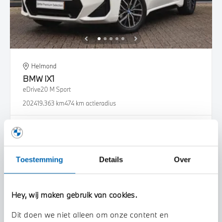
Helmond
BMW
iX1
eDrive20 M Sport
2024
19.363 km
474 km actieradius
€ 43.950
€ 832
of
p/m
Bekijk details
Toestemming
Details
Over
Hey, wij maken gebruik van cookies.
Dit doen we niet alleen om onze content en