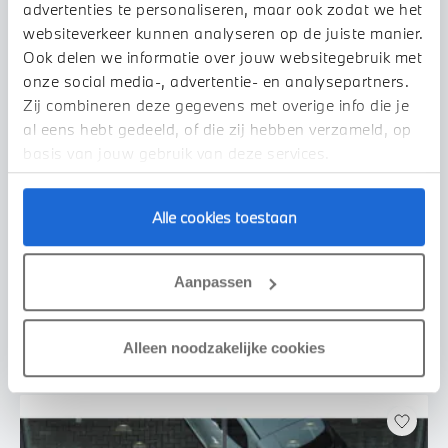
advertenties te personaliseren, maar ook zodat we het
websiteverkeer kunnen analyseren op de juiste manier.
Ook delen we informatie over jouw websitegebruik met
onze social media-, advertentie- en analysepartners.
Zij combineren deze gegevens met overige info die je
al eens hebt gedeeld, of die zij hebben verzameld, op
basis van jouw gebruik van deze services.
Venlo
Alle cookies toestaan
BMW
iX1
eDrive20 M Sport
2024
29.702 km
Aanpassen
€ 43.950
€ 832
of
p/m
Bekijk details
Alleen noodzakelijke cookies