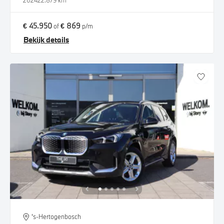
2024
22.879 km
€ 45.950
€ 869
of
p/m
Bekijk details
's-Hertogenbosch