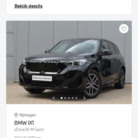
Bekijk details
Nijmegen
BMW
iX1
xDrive30 M Sport