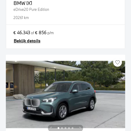
BMW
iX1
eDrive20 Pure Edition
2026
1 km
€ 46.343
€ 856
of
p/m
Bekijk details