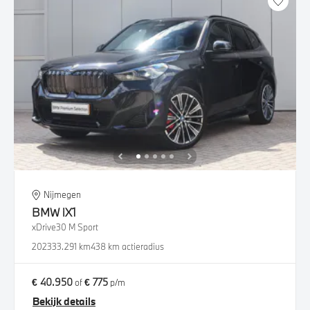
Nijmegen
BMW
iX1
xDrive30 M Sport
2023
33.291 km
438 km actieradius
€ 40.950
€ 775
of
p/m
Bekijk details