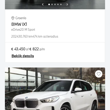
Groenlo
BMW
iX1
eDrive20 M Sport
2024
30.763 km
474 km actieradius
€ 43.450
€ 822
of
p/m
Bekijk details