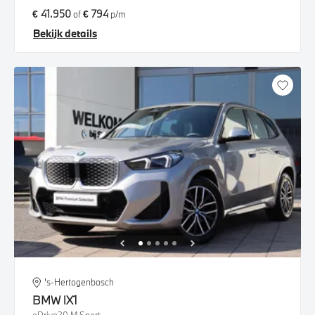
€ 41.950
€ 794
of
p/m
Bekijk details
's-Hertogenbosch
BMW
iX1