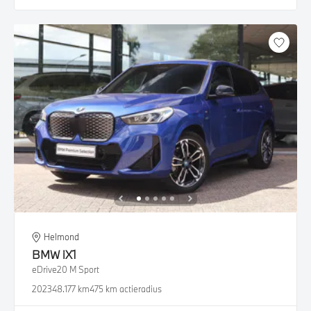
Helmond
BMW
iX1
eDrive20 M Sport
2023
48.177 km
475 km actieradius