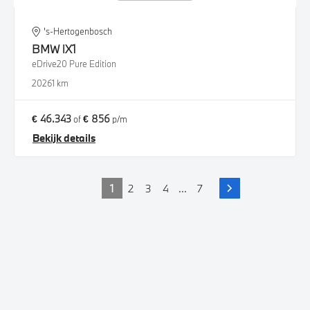
's-Hertogenbosch
BMW
iX1
eDrive20 Pure Edition
2026
1 km
€ 46.343
€ 856
of
p/m
Bekijk details
1
2
3
4
...
7