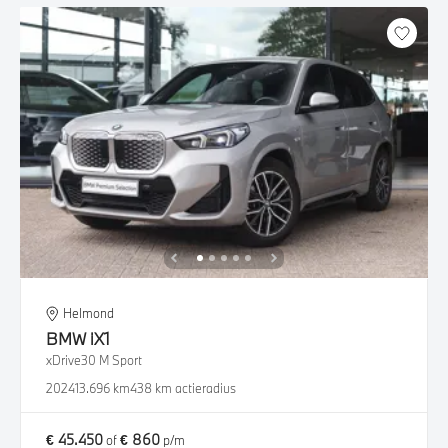
Helmond
BMW
iX1
xDrive30 M Sport
2024
13.696 km
438 km actieradius
€ 45.450
€ 860
of
p/m