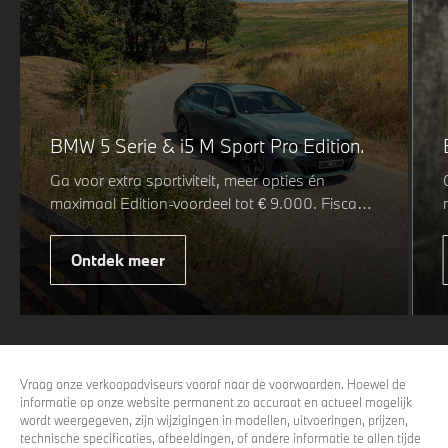
BMW 5 Serie & i5 M Sport Pro Edition.
Ga voor extra sportiviteit, meer opties én
maximaal Edition-voordeel tot € 9.000. Fiscaal
leverbaar vanaf € 75.347. Met de BMW 5 Serie
& i5 M Sport Pro Edition kiest u voor een rijk
Ontdek meer
uitgeruste uitvoering waarin juist de details het
verschil maken. De details die ervoor zorgen dat
u nog één keer omkijkt voordat u verder loopt.
Vraag onze verkoopadviseurs vooraf naar de voorwaarden. Hoewel de
informatie op onze website permanent zo accuraat en actueel mogelijk
wordt weergegeven, zijn wijzigingen in modellen, uitvoeringen, prijzen,
technische specificaties, afbeeldingen, of andere informatie te allen tijde