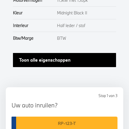
Motorvermogen
115kW met 156pk
Kleur
Midnight Black II
Interieur
Half leder / stof
Btw/Marge
BTW
Toon alle eigenschappen
Stap 1 van 3
Uw auto inruilen?