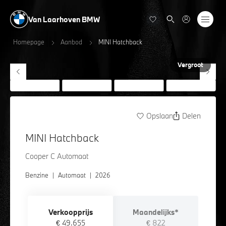
Van Laarhoven BMW
Homepage
Aanbod
MINI Hatchback
Vergroot
Opslaan
Delen
MINI Hatchback
Cooper C Automaat
Benzine
|
Automaat
|
2026
Verkoopprijs
Maandelijks*
€ 49.655
€ 822