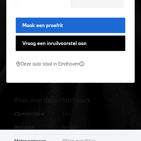
Maak een proefrit
Vraag een inruilvoorstel aan
Deze auto staat in Eindhoven
Alles over deze Hatchback
Kilometerstand
1 km
Brandstof
Benzine