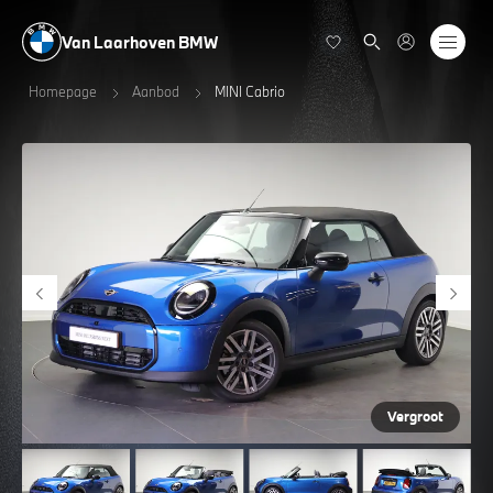
Van Laarhoven BMW
Homepage
Aanbod
MINI Cabrio
Vergroot