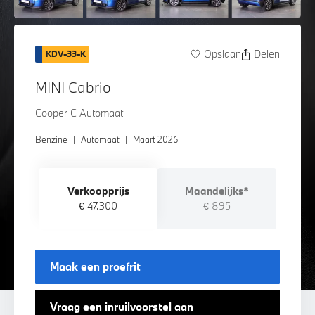
Opslaan
Delen
KDV-33-K
MINI Cabrio
Cooper C Automaat
Benzine
|
Automaat
|
Maart 2026
Verkoopprijs
Maandelijks*
€ 47.300
€ 895
Maak een proefrit
Vraag een inruilvoorstel aan