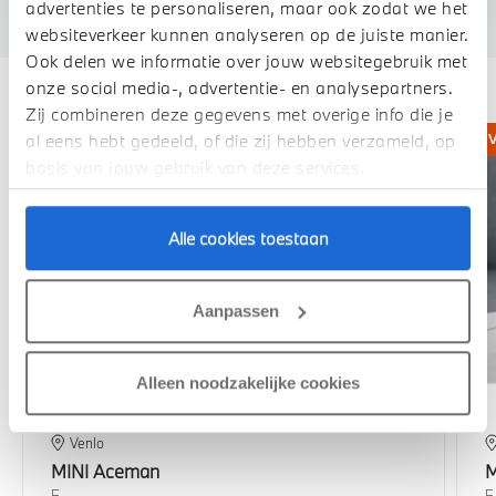
advertenties te personaliseren, maar ook zodat we het
websiteverkeer kunnen analyseren op de juiste manier.
Ook delen we informatie over jouw websitegebruik met
Deze zijn vergelijkbaar
onze social media-, advertentie- en analysepartners.
Zij combineren deze gegevens met overige info die je
al eens hebt gedeeld, of die zij hebben verzameld, op
basis van jouw gebruik van deze services.
Alle cookies toestaan
Aanpassen
Alleen noodzakelijke cookies
Venlo
MINI
Aceman
M
E
E