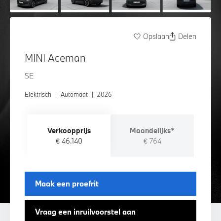
Opslaan
Delen
MINI Aceman
SE
Elektrisch
|
Automaat
|
2026
Verkoopprijs
Maandelijks*
€ 46.140
€ 764
Maak een proefrit
Vraag een inruilvoorstel aan