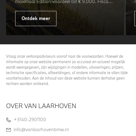
maximaal Edition-voordeel tot € 9.000. Fiscaal
leverbaar vanaf € 75.347. Met de BMW 5 Serie
& i5 M Sport Pro Edition kiest u voor een rijk
Ontdek meer
uitgeruste uitvoering waarin juist de details het
verschil maken. De details die ervoor zorgen dat
u nog één keer omkijkt voordat u verder loopt.
Vraag onze verkoopadviseurs vooraf naar de voorwaarden. Hoewel de
informatie op onze website permanent zo accuraat en actueel mogelijk
wordt weergegeven, zijn wijzigingen in modellen, uitvoeringen, prijzen,
technische specificaties, afbeeldingen, of andere informatie te allen tijde
voorbehouden. Aan de inhoud van deze website kunnen derhalve geen
rechten worden ontleend.
OVER VAN LAARHOVEN
+3140-2901100
info@vanlaarhovenbmw.nl