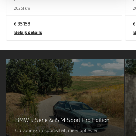
2026
1 km
2
€ 35.158
€
Bekijk details
B
BMW 5 Serie & i5 M Sport Pro Edition.
Ga voor extra sportiviteit, meer opties én