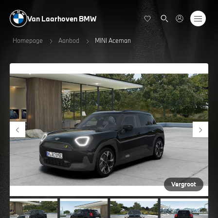
Van Laarhoven BMW
Homepage
Aanbod
MINI Aceman
Vergroot