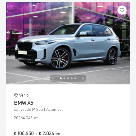
Venlo
BMW
X5
xDrive50e M Sport Automaat
2026
4.045 km
€ 106.950
€ 2.024
of
p/m