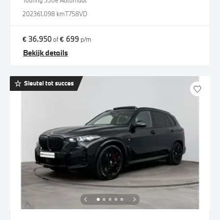
Touring 330e Automaat
2023
61.098 km
T758VD
€ 36.950
€ 699
of
p/m
Bekijk details
Sleutel tot succes