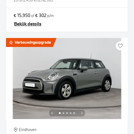
2019
72.458 km
ZN238G
€ 15.950
€ 302
of
p/m
Bekijk details
Verbouwingsupgrade
Eindhoven