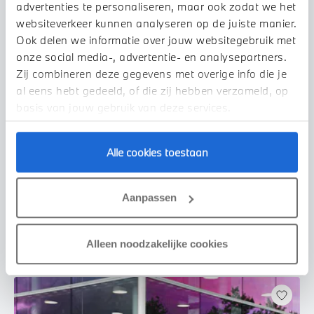
advertenties te personaliseren, maar ook zodat we het
websiteverkeer kunnen analyseren op de juiste manier.
Ook delen we informatie over jouw websitegebruik met
onze social media-, advertentie- en analysepartners.
Zij combineren deze gegevens met overige info die je
al eens hebt gedeeld, of die zij hebben verzameld, op
basis van jouw gebruik van deze services.
Venlo
Alle cookies toestaan
BMW
3 Serie
330i Executive Automaat
2019
75.171 km
XZ437Z
Aanpassen
€ 33.450
€ 633
of
p/m
Bekijk details
Alleen noodzakelijke cookies