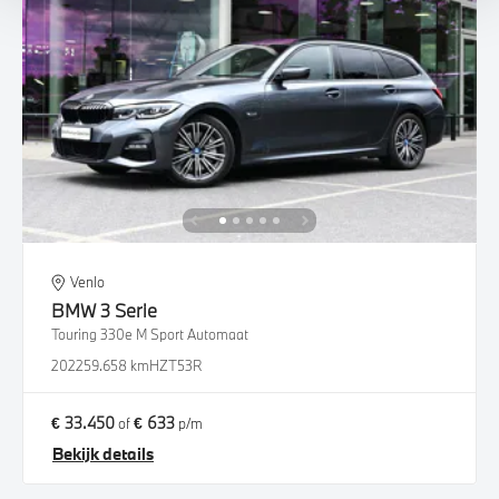
Venlo
BMW
3 Serie
Touring 330e M Sport Automaat
2022
59.658 km
HZT53R
€ 33.450
€ 633
of
p/m
Bekijk details