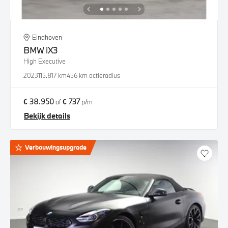
Eindhoven
BMW
iX3
High Executive
2023
115.817 km
456 km actieradius
€ 38.950
€ 737
of
p/m
Bekijk details
Verbouwingsupgrade