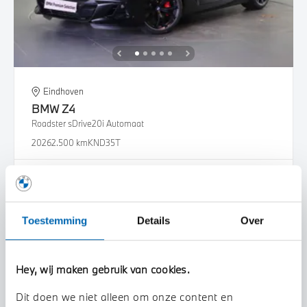
Eindhoven
BMW
Z4
Roadster sDrive20i Automaat
2026
2.500 km
KND35T
€ 88.216
€ 1.669
of
p/m
Bekijk details
Toestemming
Details
Over
Hey, wij maken gebruik van cookies.
Dit doen we niet alleen om onze content en