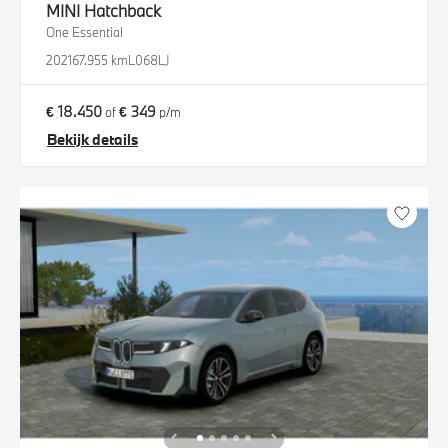
MINI
Hatchback
One Essential
2021
67.955 km
L068LJ
€ 18.450
€ 349
of
p/m
Bekijk details