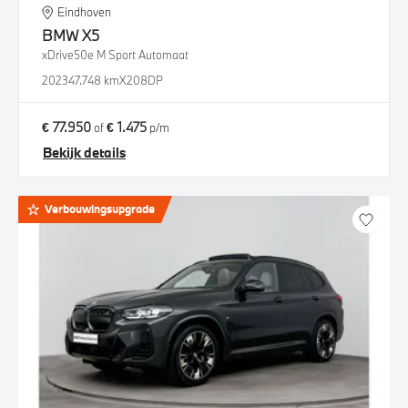
Eindhoven
BMW
X5
xDrive50e M Sport Automaat
2023
47.748 km
X208DP
€ 77.950
€ 1.475
of
p/m
Bekijk details
Verbouwingsupgrade