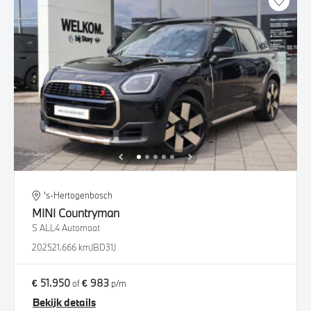
's-Hertogenbosch
MINI
Countryman
S ALL4 Automaat
2025
21.666 km
JBD31J
€ 51.950
€ 983
of
p/m
Bekijk details