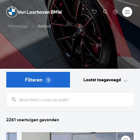
Van Laarhoven BMW
Homepage
Aanbod
Filteren
Laatst toegevoegd
1
2261
voertuigen
gevonden