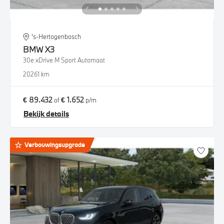
's-Hertogenbosch
BMW
X3
30e xDrive M Sport Automaat
2026
1 km
€ 89.432
€ 1.652
of
p/m
Bekijk details
Verbouwingsupgrade