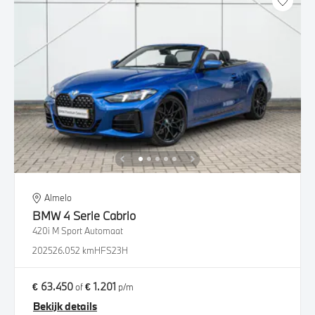
Almelo
BMW
4 Serie Cabrio
420i M Sport Automaat
2025
26.052 km
HFS23H
€ 63.450
€ 1.201
of
p/m
Bekijk details