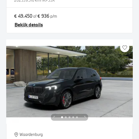
2025
39.516 km
HKF33X
€ 49.450
€ 936
of
p/m
Bekijk details
Waardenburg