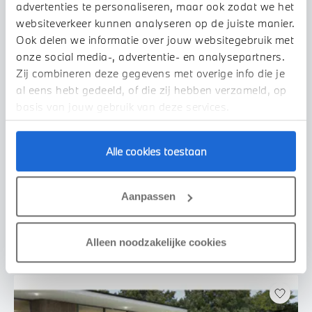
advertenties te personaliseren, maar ook zodat we het
websiteverkeer kunnen analyseren op de juiste manier.
Ook delen we informatie over jouw websitegebruik met
onze social media-, advertentie- en analysepartners.
Zij combineren deze gegevens met overige info die je
al eens hebt gedeeld, of die zij hebben verzameld, op
basis van jouw gebruik van deze services.
Almelo
Alle cookies toestaan
BMW
X1
xDrive25e M Sport Automaat
2026
1 km
Aanpassen
€ 69.655
€ 1.287
of
p/m
Bekijk details
Alleen noodzakelijke cookies