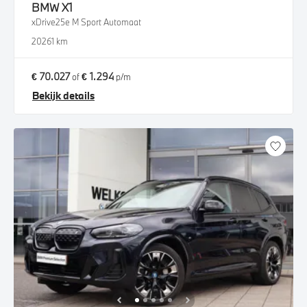
BMW
X1
xDrive25e M Sport Automaat
2026
1 km
€ 70.027
€ 1.294
of
p/m
Bekijk details