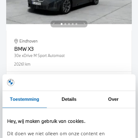
Eindhoven
BMW
X3
30e xDrive M Sport Automaat
2026
1 km
€ 80.003
€ 1.478
of
p/m
Bekijk details
Toestemming
Details
Over
Hey, wij maken gebruik van cookies.
Dit doen we niet alleen om onze content en