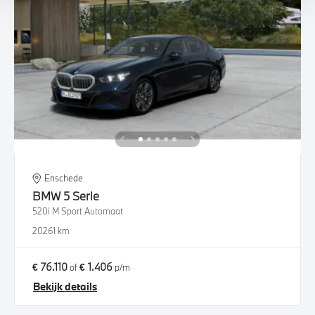
Enschede
BMW
5 Serie
520i M Sport Automaat
2026
1 km
€ 76.110
€ 1.406
of
p/m
Bekijk details