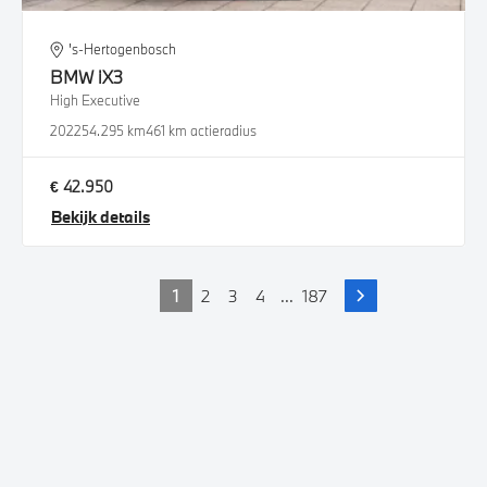
's-Hertogenbosch
BMW
iX3
High Executive
2022
54.295 km
461 km actieradius
€ 42.950
Bekijk details
1
2
3
4
...
187