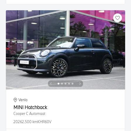
Venlo
MINI
Hatchback
Cooper C Automaat
2026
2.500 km
KHR60V