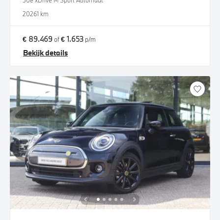
30e xDrive M Sport Automaat
2026
1 km
€ 89.469
€ 1.653
of
p/m
Bekijk details