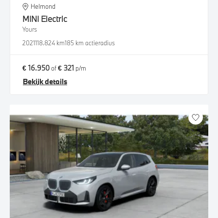
Helmond
MINI
Electric
Yours
2021
118.824 km
185 km actieradius
€ 16.950
€ 321
of
p/m
Bekijk details