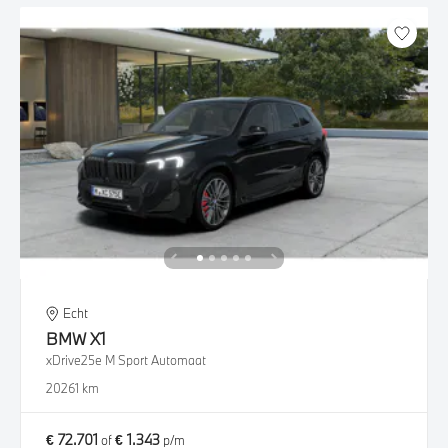
Echt
BMW
X1
xDrive25e M Sport Automaat
2026
1 km
€ 72.701
€ 1.343
of
p/m