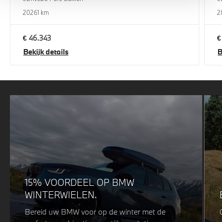
2026
1 km
2
€ 46.343
€
Bekijk details
B
15% VOORDEEL OP BMW
WINTERWIELEN.
Bereid uw BMW voor op de winter met de