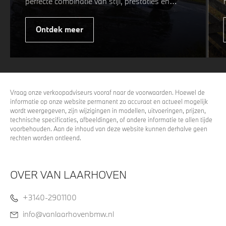
perfecte combinatie van stijl, prestaties en
veiligheid. Of u nu kiest voor een sportieve of
elegante look, onze winterwielen zijn
Ontdek meer
ontworpen om uw rijervaring te optimaliseren,
zelfs in de meest uitdagende
weersomstandigheden. Profiteer nu van
15%
voordeel.
Vraag onze verkoopadviseurs vooraf naar de voorwaarden. Hoewel de
informatie op onze website permanent zo accuraat en actueel mogelijk
wordt weergegeven, zijn wijzigingen in modellen, uitvoeringen, prijzen,
technische specificaties, afbeeldingen, of andere informatie te allen tijde
voorbehouden. Aan de inhoud van deze website kunnen derhalve geen
rechten worden ontleend.
OVER VAN LAARHOVEN
+3140-2901100
info@vanlaarhovenbmw.nl