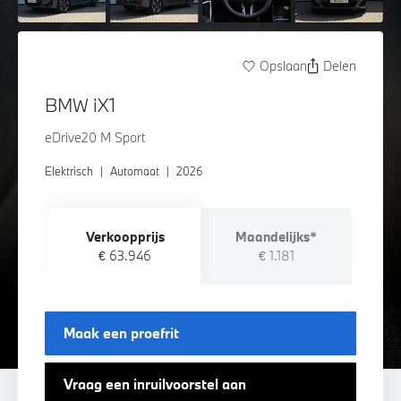
Opslaan
Delen
BMW iX1
eDrive20 M Sport
Elektrisch
|
Automaat
|
2026
Verkoopprijs
Maandelijks*
€ 63.946
€ 1.181
Maak een proefrit
Vraag een inruilvoorstel aan