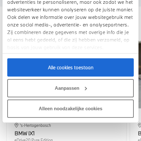
advertenties te personaliseren, maar ook zodat we het
websiteverkeer kunnen analyseren op de juiste manier.
Ook delen we informatie over jouw websitegebruik met
Deze zijn vergelijkbaar
onze social media-, advertentie- en analysepartners.
Zij combineren deze gegevens met overige info die je
al eens hebt gedeeld, of die zij hebben verzameld, op
basis van jouw gebruik van deze services.
Alle cookies toestaan
Aanpassen
Alleen noodzakelijke cookies
's-Hertogenbosch
BMW
iX1
eDrive20 Pure Edition
e