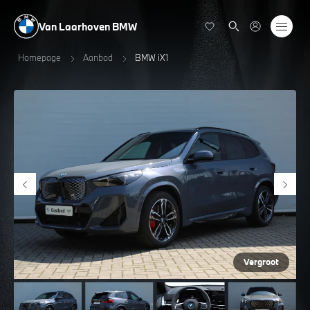
Van Laarhoven BMW
Homepage
Aanbod
BMW iX1
Vergroot