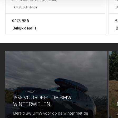
1 km
2026
Hybride
2
€ 175.986
€
Bekijk details
B
15% VOORDEEL OP BMW
WINTERWIELEN.
Bereid uw BMW voor op de winter met de