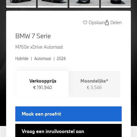
Opslaan
Delen
BMW 7 Serie
M760e xDrive Automaat
Hybride
|
Automaat
|
2026
Verkoopprijs
Maandelijks*
€ 191.940
€ 3.546
Maak een proefrit
Vraag een inruilvoorstel aan