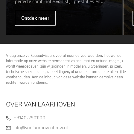
perfecte combinatie van stijl, prestaties en
veiligheid. Of u nu kiest voor een sportieve of
elegante look, onze winterwielen zijn
Ontdek meer
ontworpen om uw rijervaring te optimaliseren,
zelfs in de meest uitdagende
weersomstandigheden. Profiteer nu van
15%
voordeel.
Vraag onze verkoopadviseurs vooraf naar de voorwaarden. Hoewel de
informatie op onze website permanent zo accuraat en actueel mogelijk
wordt weergegeven, zijn wijzigingen in modellen, uitvoeringen, prijzen,
technische specificaties, afbeeldingen, of andere informatie te allen tijde
voorbehouden. Aan de inhoud van deze website kunnen derhalve geen
rechten worden ontleend.
OVER VAN LAARHOVEN
+3140-2901100
info@vanlaarhovenbmw.nl