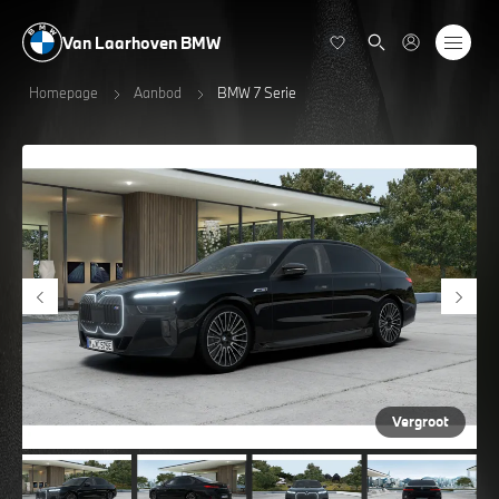
Van Laarhoven BMW
Homepage
Aanbod
BMW 7 Serie
Vergroot