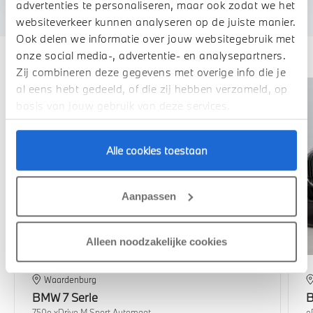
advertenties te personaliseren, maar ook zodat we het
websiteverkeer kunnen analyseren op de juiste manier.
Ook delen we informatie over jouw websitegebruik met
Deze zijn vergelijkbaar
onze social media-, advertentie- en analysepartners.
Zij combineren deze gegevens met overige info die je
al eens hebt gedeeld, of die zij hebben verzameld, op
basis van jouw gebruik van deze services.
Alle cookies toestaan
Aanpassen
Alleen noodzakelijke cookies
Waardenburg
BMW
7 Serie
750e xDrive M Sport Automaat
e