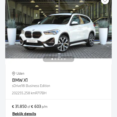
Uden
BMW
X1
sDrive18i Business Edition
2022
55.258 km
R717BH
€ 31.850
€ 603
of
p/m
Bekijk details