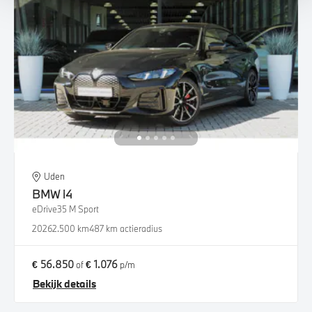
Uden
BMW
i4
eDrive35 M Sport
2026
2.500 km
487 km actieradius
€ 56.850
€ 1.076
of
p/m
Bekijk details