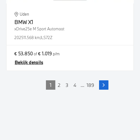
Uden
BMW
X1
xDrive25e M Sport Automaat
2025
11.568 km
JLS72Z
€ 53.850
€ 1.019
of
p/m
Bekijk details
1
2
3
4
...
189