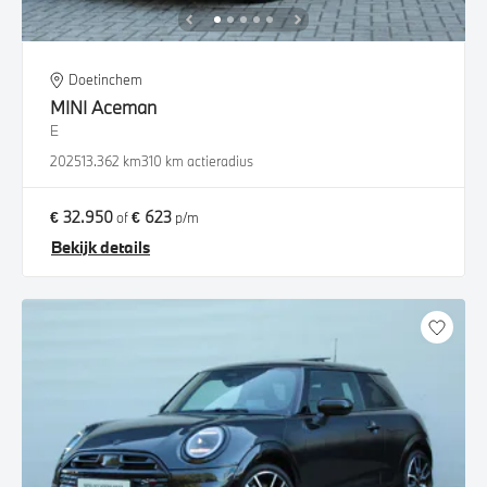
Doetinchem
MINI
Aceman
E
2025
13.362 km
310 km actieradius
€ 32.950
€ 623
of
p/m
Bekijk details