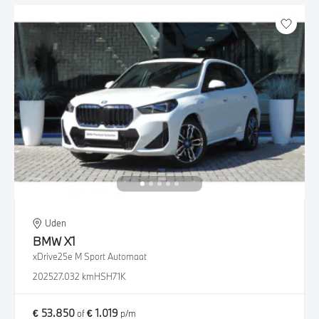
Uden
BMW
X1
xDrive25e M Sport Automaat
2025
27.032 km
HSH71K
€ 53.850
€ 1.019
of
p/m