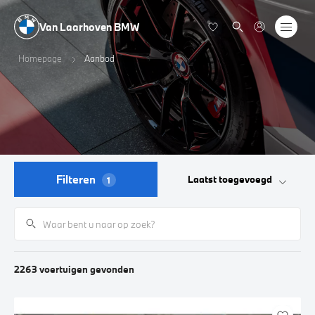
Van Laarhoven BMW
Homepage
Aanbod
Filteren
Laatst toegevoegd
1
2263
voertuigen
gevonden