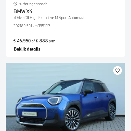
's-Hertogenbosch
BMW
X4
xDrive20i High Executive M Sport Automaat
2021
89.501 km
R351RP
€ 46.950
€ 888
of
p/m
Bekijk details