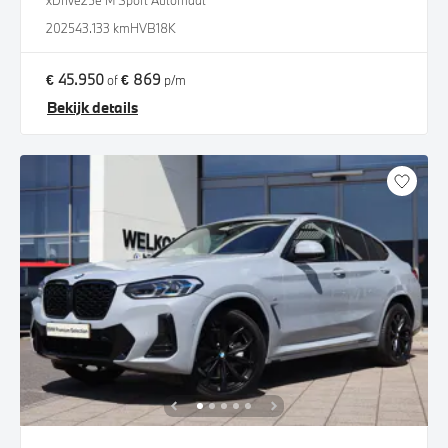
xDrive25e M Sport Automaat
2025
43.133 km
HVB18K
€ 45.950
€ 869
of
p/m
Bekijk details