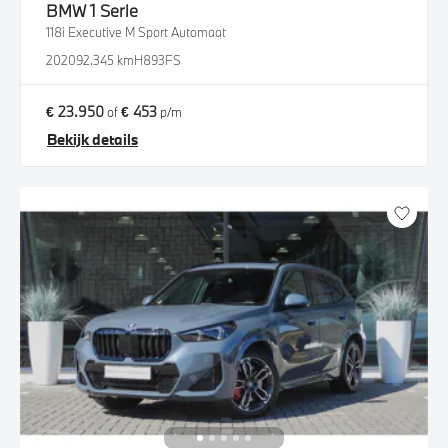
BMW
1 Serie
118i Executive M Sport Automaat
2020
92.345 km
H893FS
€ 23.950
€ 453
of
p/m
Bekijk details