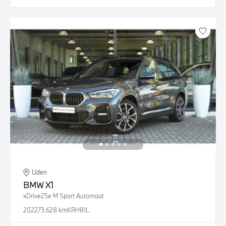
Uden
BMW
X1
xDrive25e M Sport Automaat
2022
73.628 km
KRH81L