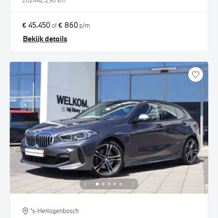
2024
42.290 km
€ 45.450
€ 860
of
p/m
Bekijk details
's-Hertogenbosch