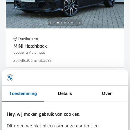
Doetinchem
MINI
Hatchback
Cooper S Automaat
2024
18.306 km
GLG69S
€ 36.950
€ 699
of
p/m
Bekijk details
Toestemming
Details
Over
Hey, wij maken gebruik van cookies.
Dit doen we niet alleen om onze content en