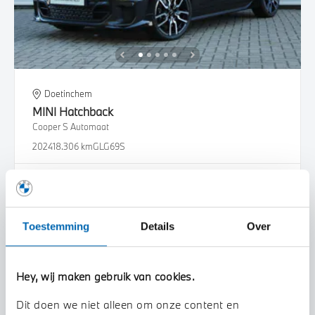
Doetinchem
MINI
Hatchback
Cooper S Automaat
2024
18.306 km
GLG69S
€ 36.950
€ 699
of
p/m
Bekijk details
Toestemming
Details
Over
Hey, wij maken gebruik van cookies.
Dit doen we niet alleen om onze content en