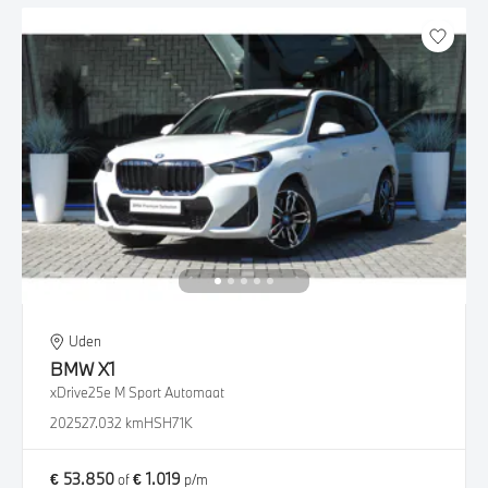
Uden
BMW
X1
xDrive25e M Sport Automaat
2025
27.032 km
HSH71K
€ 53.850
€ 1.019
of
p/m