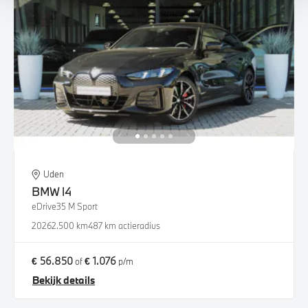
Uden
BMW
i4
eDrive35 M Sport
2026
2.500 km
487 km actieradius
€ 56.850
€ 1.076
of
p/m
Bekijk details