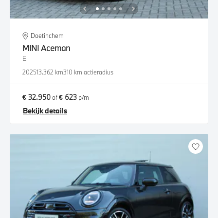
Doetinchem
MINI
Aceman
E
2025
13.362 km
310 km actieradius
€ 32.950
€ 623
of
p/m
Bekijk details