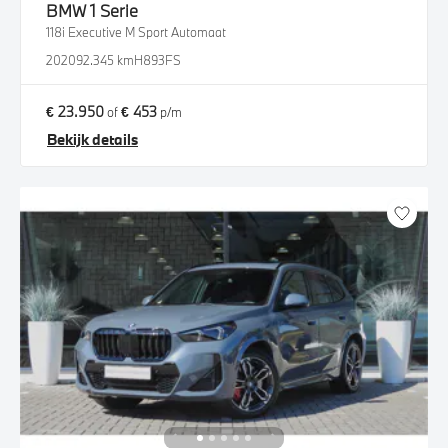
BMW
1 Serie
118i Executive M Sport Automaat
2020
92.345 km
H893FS
€ 23.950
€ 453
of
p/m
Bekijk details