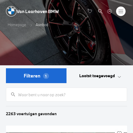
Van Laarhoven BMW
Homepage
Aanbod
Filteren
Laatst toegevoegd
1
2263
voertuigen
gevonden