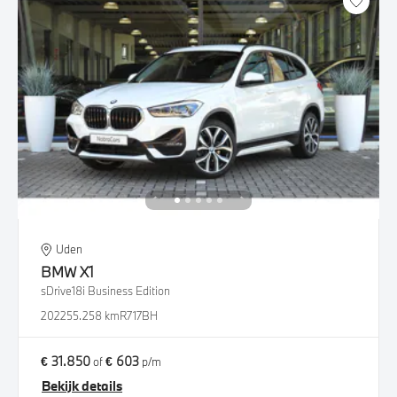
Uden
BMW
X1
sDrive18i Business Edition
2022
55.258 km
R717BH
€ 31.850
€ 603
of
p/m
Bekijk details