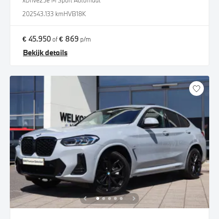
xDrive25e M Sport Automaat
2025
43.133 km
HVB18K
€ 45.950
€ 869
of
p/m
Bekijk details