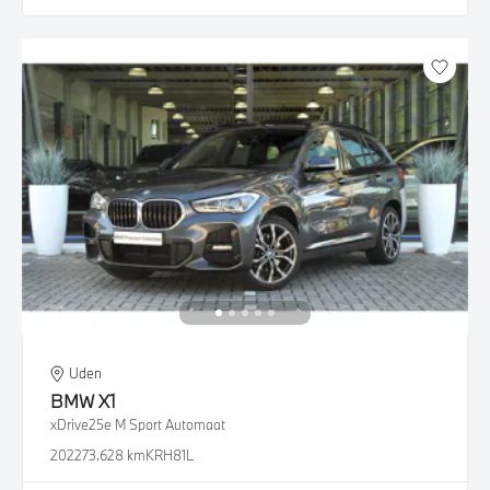
Uden
BMW
X1
xDrive25e M Sport Automaat
2022
73.628 km
KRH81L