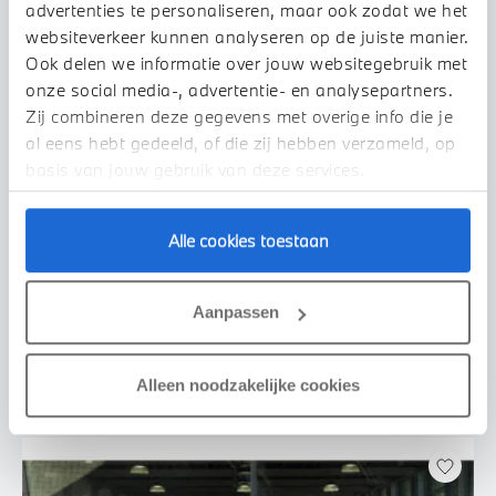
advertenties te personaliseren, maar ook zodat we het
websiteverkeer kunnen analyseren op de juiste manier.
Ook delen we informatie over jouw websitegebruik met
onze social media-, advertentie- en analysepartners.
Zij combineren deze gegevens met overige info die je
al eens hebt gedeeld, of die zij hebben verzameld, op
basis van jouw gebruik van deze services.
Uden
Alle cookies toestaan
BMW
iX2
xDrive30 M Sport
2026
2.500 km
455 km actieradius
Aanpassen
€ 69.950
€ 1.324
of
p/m
Bekijk details
Alleen noodzakelijke cookies