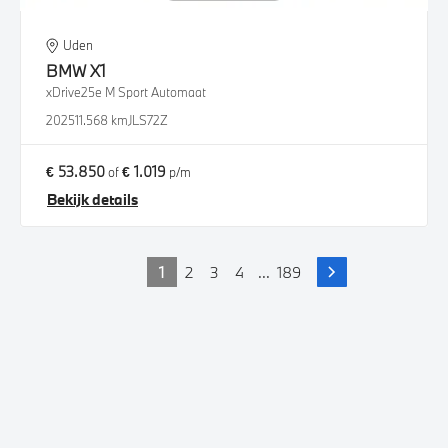
Uden
BMW
X1
xDrive25e M Sport Automaat
2025
11.568 km
JLS72Z
€ 53.850
€ 1.019
of
p/m
Bekijk details
1
2
3
4
...
189