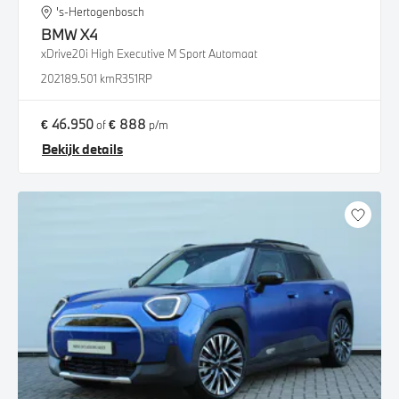
's-Hertogenbosch
BMW
X4
xDrive20i High Executive M Sport Automaat
2021
89.501 km
R351RP
€ 46.950
€ 888
of
p/m
Bekijk details